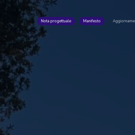
Nota progettuale
Manifesto
Aggiorname