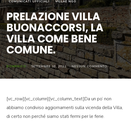
COMUNICATI UFFICIALI
VILLAE NGO
PRELAZIONE VILLA
BUONACCORSI, LA
VILLA COME BENE
COMUNE.
DOMENICO
SETTEMBRE 10, 2021
NESSUN COMMENTO
[vc_row][vc_column][vc_column_text]Da un po’ non
abbiamo condiviso aggiornamenti sulla vicenda della Villa,
di certo non perché siamo stati fermi per le ferie.