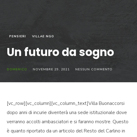
PENSIERI
VILLAE NGO
Un futuro da sogno
DOMENICO
NOVEMBRE 29, 2021
NESSUN COMMENTO
[vc_row][vc_column][vc_column_text]Villa Buonaccorsi
dopo anni di incurie diventerà una sede istituzionale dove
verranno accolti ambasciatori e si faranno mostre. Questo
è quanto riportato da un articolo del Resto del Carlino in