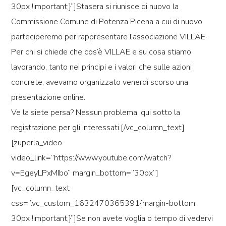
30px !important;}”]Stasera si riunisce di nuovo la
Commissione Comune di Potenza Picena a cui di nuovo
parteciperemo per rappresentare l’associazione VILLAE.
Per chi si chiede che cos’è VILLAE e su cosa stiamo
lavorando, tanto nei principi e i valori che sulle azioni
concrete, avevamo organizzato venerdì scorso una
presentazione online.
Ve la siete persa? Nessun problema, qui sotto la
registrazione per gli interessati.[/vc_column_text]
[zuperla_video
video_link=”https://www.youtube.com/watch?
v=EgeyLPxMIbo” margin_bottom=”30px”]
[vc_column_text
css=”.vc_custom_1632470365391{margin-bottom:
30px !important;}”]Se non avete voglia o tempo di vedervi